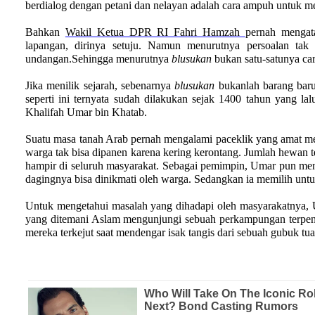
berdialog dengan petani dan nelayan adalah cara ampuh untuk 
Bahkan
Wakil Ketua DPR RI Fahri Hamzah
pernah mengat
lapangan, dirinya setuju. Namun menurutnya persoalan tak 
undangan.Sehingga menurutnya
blusukan
bukan satu-satunya ca
Jika menilik sejarah, sebenarnya
blusukan
bukanlah barang baru
seperti ini ternyata sudah dilakukan sejak 1400 tahun yang la
Khalifah Umar bin Khatab.
Suatu masa tanah Arab pernah mengalami paceklik yang amat me
warga tak bisa dipanen karena kering kerontang. Jumlah hewan t
hampir di seluruh masyarakat. Sebagai pemimpin, Umar pun meng
dagingnya bisa dinikmati oleh warga. Sedangkan ia memilih unt
Untuk mengetahui masalah yang dihadapi oleh masyarakatnya,
yang ditemani Aslam mengunjungi sebuah perkampungan terpencil
mereka terkejut saat mendengar isak tangis dari sebuah gubuk tu