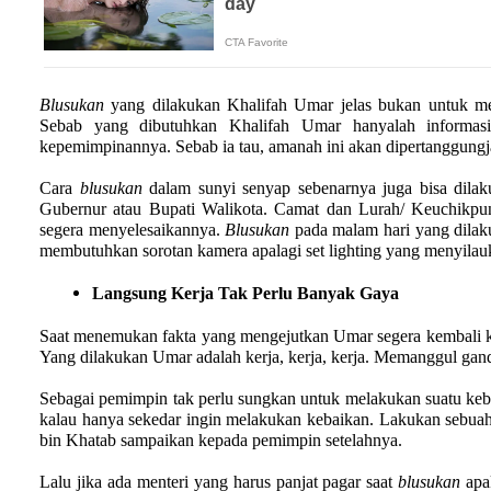
Blusukan
yang dilakukan Khalifah Umar jelas bukan untuk men
Sebab yang dibutuhkan Khalifah Umar hanyalah informasi
kepemimpinannya. Sebab ia tau, amanah ini akan dipertanggun
Cara
blusukan
dalam sunyi senyap sebenarnya juga bisa dilaku
Gubernur atau Bupati Walikota. Camat dan Lurah/ Keuchikpun
segera menyelesaikannya.
Blusukan
pada malam hari yang dilak
membutuhkan sorotan kamera apalagi set lighting yang menyilau
Langsung Kerja Tak Perlu Banyak Gaya
Saat menemukan fakta yang mengejutkan Umar segera kembali ke 
Yang dilakukan Umar adalah kerja, kerja, kerja. Memanggul gan
Sebagai pemimpin tak perlu sungkan untuk melakukan suatu keba
kalau hanya sekedar ingin melakukan kebaikan. Lakukan sebuah
bin Khatab sampaikan kepada pemimpin setelahnya.
Lalu jika ada menteri yang harus panjat pagar saat
blusukan
apak