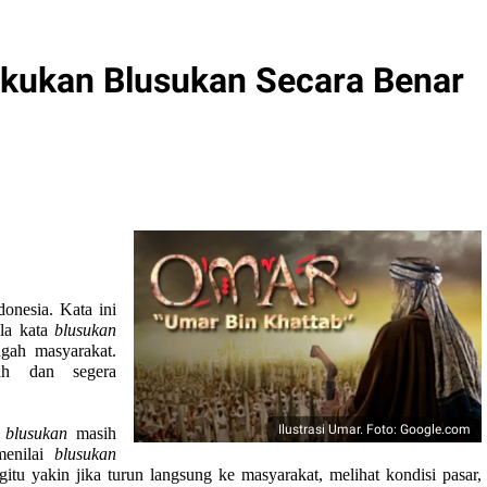
Lakukan Blusukan Secara Benar
onesia. Kata ini
ula kata
blusukan
ngah masyarakat.
ah dan segera
Ilustrasi Umar. Foto: Google.com
i
blusukan
masih
menilai
blusukan
tu yakin jika turun langsung ke masyarakat, melihat kondisi pasar,