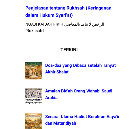
Penjelasan tentang Rukhsah (Keringanan
dalam Hukum Syari'at)
NGAJI KAIDAH FIKIH الرخص لا تناط بالمعاصي
"Rukhsah t…
TERKINI
Doa-doa yang Dibaca setelah Tahyat
Akhir Shalat
Amalan Bid'ah Orang Wahabi Saudi
Arabia
Senarai Ulama Hadist Beraliran Asya'irah
dan Maturidiyah