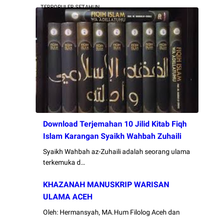
TERPOPULER SETAHUN
Download Terjemahan 10 Jilid Kitab Fiqh
Islam Karangan Syaikh Wahbah Zuhaili
Syaikh Wahbah az-Zuhaili adalah seorang ulama
terkemuka d…
KHAZANAH MANUSKRIP WARISAN
ULAMA ACEH
Oleh: Hermansyah, MA.Hum Filolog Aceh dan