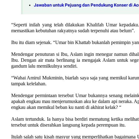
Jawaban untuk Pejuang dan Pendukung Konser di Ac
“Seperti inilah yang telah dilakukan Khalifah Umar kepadak
memastikan kebutuhan rakyatnya sudah terpenuhi atau belum”.
Ibu itu diam sejenak. “Umar bin Khattab bukanlah pemimpin ya
Mendengar penuturan si Ibu, Aslam ingin menegur namun dihala
Ibu. Dengan air mata berlinang ia mengajak Aslam untuk sege
gandum lalu memilkulnya sendiri.
“Wahai Amirul Mukminin, biarlah saya saja yang memikul karun
tampak kelelahan.
Mendengar permintaan tersebut Umar bukannya senang melai
apakah engkau mau menjerumuskan aku ke dalam api neraka. Ap
engkau akan memikul beban ku nanti di akhirat kelak? “
Aslam tertunduk. Ia hanya bisa berdiri mematung ketika melih
tersebut untuk diserahkan langsung kepada perempuan itu.
Itulah salah satu kisah masyur yang memperlihatkan bagaimana