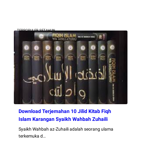
TERPOPULER SETAHUN
Download Terjemahan 10 Jilid Kitab Fiqh
Islam Karangan Syaikh Wahbah Zuhaili
Syaikh Wahbah az-Zuhaili adalah seorang ulama
terkemuka d…