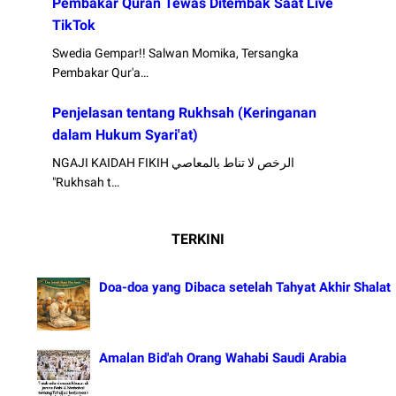
Pembakar Quran Tewas Ditembak Saat Live
TikTok
Swedia Gempar!! Salwan Momika, Tersangka
Pembakar Qur'a…
Penjelasan tentang Rukhsah (Keringanan
dalam Hukum Syari'at)
NGAJI KAIDAH FIKIH الرخص لا تناط بالمعاصي
"Rukhsah t…
TERKINI
Doa-doa yang Dibaca setelah Tahyat Akhir Shalat
Amalan Bid'ah Orang Wahabi Saudi Arabia