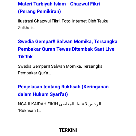
Materi Tarbiyah Islam - Ghazwul Fikri
(Perang Pemikiran)
Ilustrasi Ghazwul Fikri. Foto: internet Oleh Teuku
Zulkhair…
Swedia Gempar!! Salwan Momika, Tersangka
Pembakar Quran Tewas Ditembak Saat Live
TikTok
Swedia Gempar!! Salwan Momika, Tersangka
Pembakar Qur'a…
Penjelasan tentang Rukhsah (Keringanan
dalam Hukum Syari'at)
NGAJI KAIDAH FIKIH الرخص لا تناط بالمعاصي
"Rukhsah t…
TERKINI