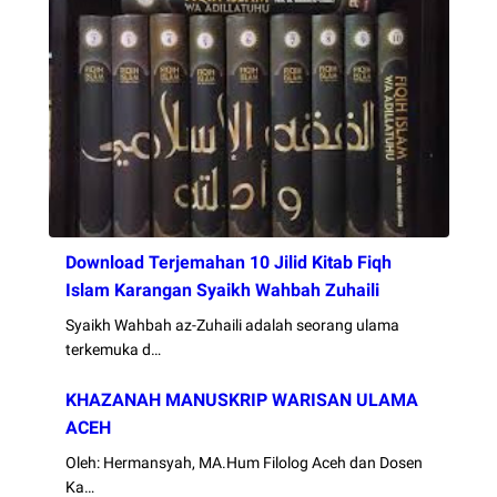
Download Terjemahan 10 Jilid Kitab Fiqh
Islam Karangan Syaikh Wahbah Zuhaili
Syaikh Wahbah az-Zuhaili adalah seorang ulama
terkemuka d…
KHAZANAH MANUSKRIP WARISAN ULAMA
ACEH
Oleh: Hermansyah, MA.Hum Filolog Aceh dan Dosen
Ka…