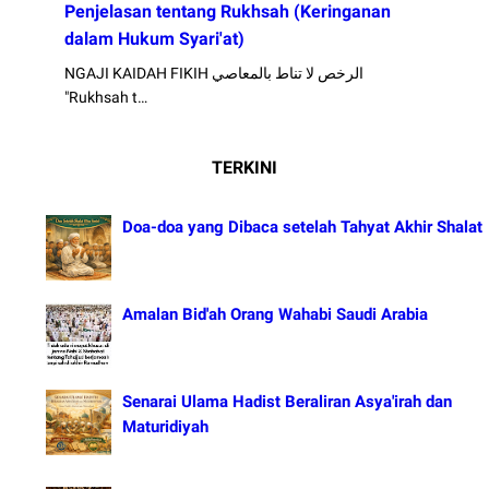
Penjelasan tentang Rukhsah (Keringanan
dalam Hukum Syari'at)
NGAJI KAIDAH FIKIH الرخص لا تناط بالمعاصي
"Rukhsah t…
TERKINI
Doa-doa yang Dibaca setelah Tahyat Akhir Shalat
Amalan Bid'ah Orang Wahabi Saudi Arabia
Senarai Ulama Hadist Beraliran Asya'irah dan
Maturidiyah