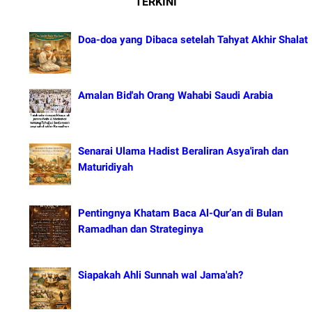
TERKINI
Doa-doa yang Dibaca setelah Tahyat Akhir Shalat
Amalan Bid'ah Orang Wahabi Saudi Arabia
Senarai Ulama Hadist Beraliran Asya'irah dan
Maturidiyah
Pentingnya Khatam Baca Al-Qur’an di Bulan
Ramadhan dan Strateginya
Siapakah Ahli Sunnah wal Jama'ah?