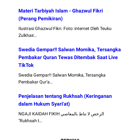
Materi Tarbiyah Islam - Ghazwul Fikri
(Perang Pemikiran)
Ilustrasi Ghazwul Fikri. Foto: internet Oleh Teuku
Zulkhair…
Swedia Gempar!! Salwan Momika, Tersangka
Pembakar Quran Tewas Ditembak Saat Live
TikTok
Swedia Gempar!! Salwan Momika, Tersangka
Pembakar Qur'a…
Penjelasan tentang Rukhsah (Keringanan
dalam Hukum Syari'at)
NGAJI KAIDAH FIKIH الرخص لا تناط بالمعاصي
"Rukhsah t…