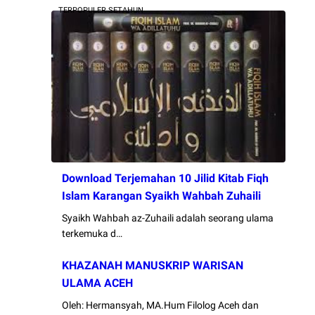
TERPOPULER SETAHUN
Download Terjemahan 10 Jilid Kitab Fiqh
Islam Karangan Syaikh Wahbah Zuhaili
Syaikh Wahbah az-Zuhaili adalah seorang ulama
terkemuka d…
KHAZANAH MANUSKRIP WARISAN
ULAMA ACEH
Oleh: Hermansyah, MA.Hum Filolog Aceh dan