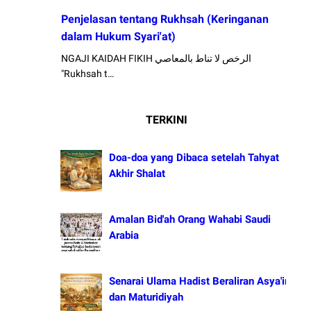
Penjelasan tentang Rukhsah (Keringanan
dalam Hukum Syari'at)
NGAJI KAIDAH FIKIH الرخص لا تناط بالمعاصي
"Rukhsah t…
TERKINI
Doa-doa yang Dibaca setelah Tahyat
Akhir Shalat
Amalan Bid'ah Orang Wahabi Saudi
Arabia
Senarai Ulama Hadist Beraliran Asya'irah
dan Maturidiyah