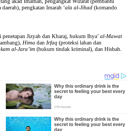
 tentang akad Imamah, pengangkat Wizarat (pembantu
 daerah), pengkatan Imarah ‘
ala al-Jihad
(komando
ti penetapan Jizyah dan Kharaj, hukum Ihya’
al-Mawat
 tambang),
Hima
dan
Irfaq
(proteksi lahan dan
kam al-Jara’im
(hukum tindak kriminal), dan Hisbah.