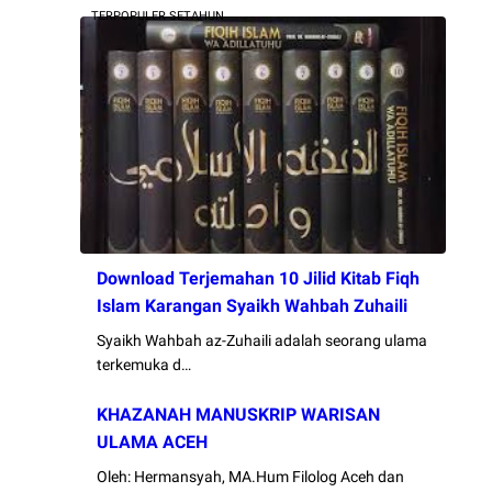
TERPOPULER SETAHUN
Download Terjemahan 10 Jilid Kitab Fiqh
Islam Karangan Syaikh Wahbah Zuhaili
Syaikh Wahbah az-Zuhaili adalah seorang ulama
terkemuka d…
KHAZANAH MANUSKRIP WARISAN
ULAMA ACEH
Oleh: Hermansyah, MA.Hum Filolog Aceh dan