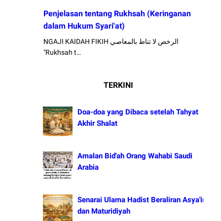
Penjelasan tentang Rukhsah (Keringanan
dalam Hukum Syari'at)
NGAJI KAIDAH FIKIH الرخص لا تناط بالمعاصي
"Rukhsah t…
TERKINI
Doa-doa yang Dibaca setelah Tahyat
Akhir Shalat
Amalan Bid'ah Orang Wahabi Saudi
Arabia
Senarai Ulama Hadist Beraliran Asya'irah
dan Maturidiyah