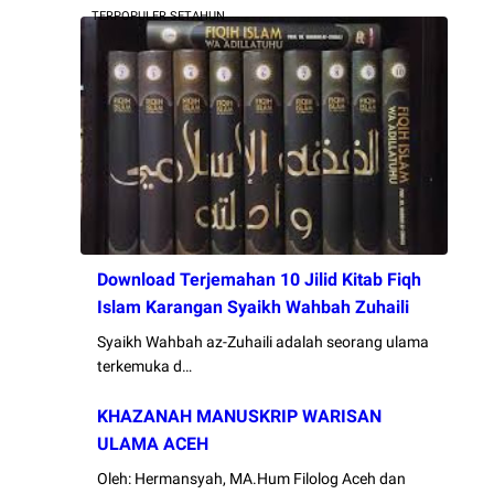
TERPOPULER SETAHUN
Download Terjemahan 10 Jilid Kitab Fiqh
Islam Karangan Syaikh Wahbah Zuhaili
Syaikh Wahbah az-Zuhaili adalah seorang ulama
terkemuka d…
KHAZANAH MANUSKRIP WARISAN
ULAMA ACEH
Oleh: Hermansyah, MA.Hum Filolog Aceh dan