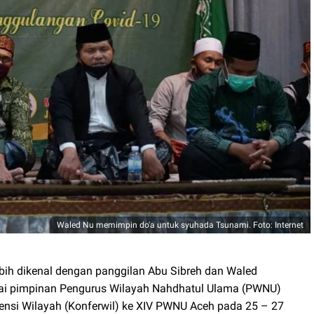
Waled Nu memimpin do'a untuk syuhada Tsunami. Foto: Internet
lebih dikenal dengan panggilan Abu Sibreh dan Waled
gai pimpinan Pengurus Wilayah Nahdhatul Ulama (PWNU)
erensi Wilayah (Konferwil) ke XIV PWNU Aceh pada 25 – 27