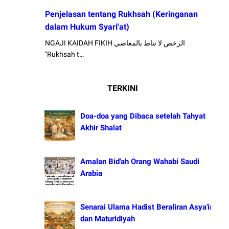
Penjelasan tentang Rukhsah (Keringanan
dalam Hukum Syari'at)
NGAJI KAIDAH FIKIH الرخص لا تناط بالمعاصي
"Rukhsah t…
TERKINI
Doa-doa yang Dibaca setelah Tahyat
Akhir Shalat
Amalan Bid'ah Orang Wahabi Saudi
Arabia
Senarai Ulama Hadist Beraliran Asya'irah
dan Maturidiyah