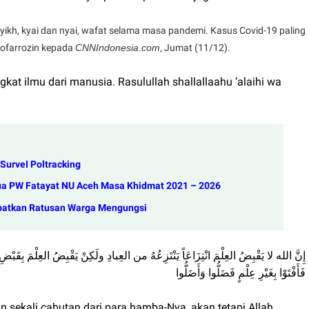
kh, kyai dan nyai, wafat selama masa pandemi. Kasus Covid-19 paling
hofarrozin kepada
CNNIndonesia.com
, Jumat (11/12).
kat ilmu dari manusia. Rasulullah shallallaahu ‘alaihi wa
SurveI Poltracking
etua PW Fatayat NU Aceh Masa Khidmat 2021 – 2026
ibatkan Ratusan Warga Mengungsi
ﺇِﻥَّ ﺍﻟﻠﻪ ﻻ ﻳَﻘْﺒِﺾُ ﺍﻟﻌِﻠْﻢَ ﺍﻧْﺘِﺰَﺍﻋَﺎً ﻳَﻨْﺘَﺰِﻋُﻪُ ﻣﻦ ﺍﻟﻌِﺒﺎﺩِ ﻭﻟَﻜِﻦْ ﻳَﻘْﺒِﺾُ ﺍﻟﻌِﻠْﻢَ ﺑِﻘَﺒْ
ﻓَﺄَﻓْﺘَﻮْﺍ ﺑِﻐَﻴْﺮِ ﻋِﻠْﻢٍ ﻓَﻀَﻠُّﻮﺍ ﻭَﺃَﺿَﻠُّﻮﺍ
 sekali cabutan dari para hamba-Nya, akan tetapi Allah