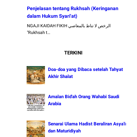
Penjelasan tentang Rukhsah (Keringanan
dalam Hukum Syari'at)
NGAJI KAIDAH FIKIH الرخص لا تناط بالمعاصي
"Rukhsah t…
TERKINI
Doa-doa yang Dibaca setelah Tahyat
Akhir Shalat
Amalan Bid'ah Orang Wahabi Saudi
Arabia
Senarai Ulama Hadist Beraliran Asya'irah
dan Maturidiyah