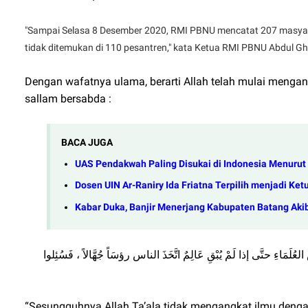
"Sampai Selasa 8 Desember 2020, RMI PBNU mencatat 207 masyayi
tidak ditemukan di 110 pesantren," kata Ketua RMI PBNU Abdul G
Dengan wafatnya ulama, berarti Allah telah mulai mengang
sallam bersabda :
BACA JUGA
UAS Pendakwah Paling Disukai di Indonesia Menurut 
Dosen UIN Ar-Raniry Ida Friatna Terpilih menjadi K
Kabar Duka, Banjir Menerjang Kabupaten Batang Ak
ﺾِ ﺍﻟﻌُﻠَﻤَﺎﺀِ ﺣﺘَّﻰ ﺇﺫﺍ ﻟَﻢْ ﻳُﺒْﻖِ ﻋَﺎﻟِﻢٌ ﺍﺗَّﺨَﺬَ ﺍﻟﻨﺎﺱ ﺭﺅﺳَﺎً ﺟُﻬَّﺎﻻً ، ﻓَﺴُﺌِﻠﻮﺍ
“Sesungguhnya Allah Ta’ala tidak mengangkat ilmu dengan