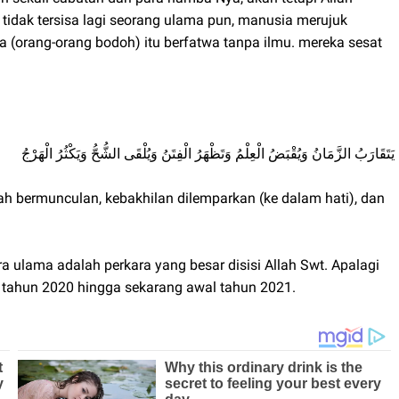
idak tersisa lagi seorang ulama pun, manusia merujuk
 (orang-orang bodoh) itu berfatwa tanpa ilmu. mereka sesat
ﻳَﺘَﻘَﺎﺭَﺏُ ﺍﻟﺰَّﻣَﺎﻥُ ﻭَﻳُﻘْﺒَﺾُ ﺍﻟْﻌِﻠْﻢُ ﻭَﺗَﻈْﻬَﺮُ ﺍﻟْﻔِﺘَﻦُ ﻭَﻳُﻠْﻘَﻰ ﺍﻟﺸُّﺢُّ ﻭَﻳَﻜْﺜُﺮُ ﺍﻟْﻬَﺮْﺝُ
nah bermunculan, kebakhilan dilemparkan (ke dalam hati), dan
a ulama adalah perkara yang besar disisi Allah Swt. Apalagi
 tahun 2020 hingga sekarang awal tahun 2021.