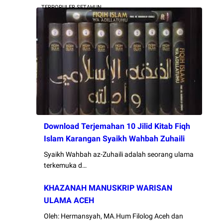
TERPOPULER SETAHUN
Download Terjemahan 10 Jilid Kitab Fiqh
Islam Karangan Syaikh Wahbah Zuhaili
Syaikh Wahbah az-Zuhaili adalah seorang ulama
terkemuka d…
KHAZANAH MANUSKRIP WARISAN
ULAMA ACEH
Oleh: Hermansyah, MA.Hum Filolog Aceh dan