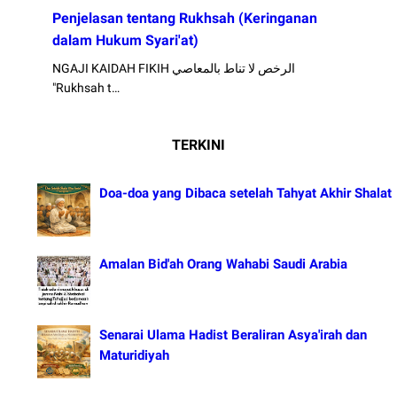
Penjelasan tentang Rukhsah (Keringanan
dalam Hukum Syari'at)
NGAJI KAIDAH FIKIH الرخص لا تناط بالمعاصي
"Rukhsah t…
TERKINI
Doa-doa yang Dibaca setelah Tahyat Akhir Shalat
Amalan Bid'ah Orang Wahabi Saudi Arabia
Senarai Ulama Hadist Beraliran Asya'irah dan
Maturidiyah