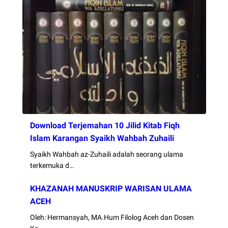
Download Terjemahan 10 Jilid Kitab Fiqh
Islam Karangan Syaikh Wahbah Zuhaili
Syaikh Wahbah az-Zuhaili adalah seorang ulama
terkemuka d…
KHAZANAH MANUSKRIP WARISAN ULAMA
ACEH
Oleh: Hermansyah, MA.Hum Filolog Aceh dan Dosen