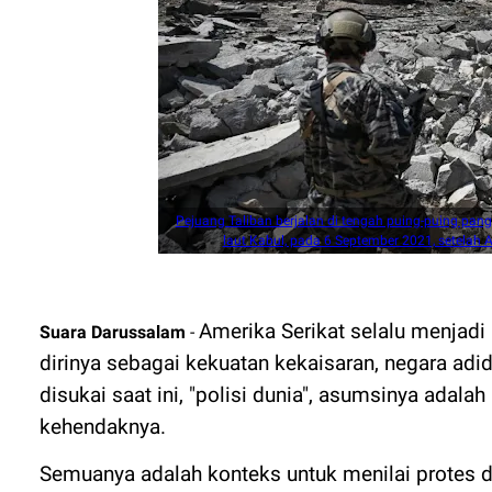
Pejuang Taliban berjalan di tengah puing-puing pang
laut Kabul, pada 6 September 2021, setelah 
Amerika Serikat selalu menjad
Suara Darussalam
-
dirinya sebagai kekuatan kekaisaran, negara adid
disukai saat ini, "polisi dunia", asumsinya adal
kehendaknya.
Semuanya adalah konteks untuk menilai protes di