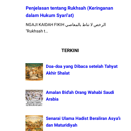
Penjelasan tentang Rukhsah (Keringanan
dalam Hukum Syari'at)
NGAJI KAIDAH FIKIH الرخص لا تناط بالمعاصي
"Rukhsah t…
TERKINI
Doa-doa yang Dibaca setelah Tahyat
Akhir Shalat
Amalan Bid'ah Orang Wahabi Saudi
Arabia
Senarai Ulama Hadist Beraliran Asya'irah
dan Maturidiyah