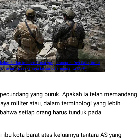
kalan Badan Intelijen Pusat yang hancur di Deh Sabz, timur
AS menarik pasukannya keluar dari negara itu (AFP)
i pecundang yang buruk. Apakah ia telah memandang
aya militer atau, dalam terminologi yang lebih
ah bahwa setiap orang harus tunduk pada
 ibu kota barat atas keluarnya tentara AS yang