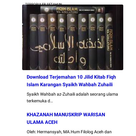
TERPOPULER SETAHUN
Download Terjemahan 10 Jilid Kitab Fiqh
Islam Karangan Syaikh Wahbah Zuhaili
Syaikh Wahbah az-Zuhaili adalah seorang ulama
terkemuka d…
KHAZANAH MANUSKRIP WARISAN
ULAMA ACEH
Oleh: Hermansyah, MA.Hum Filolog Aceh dan