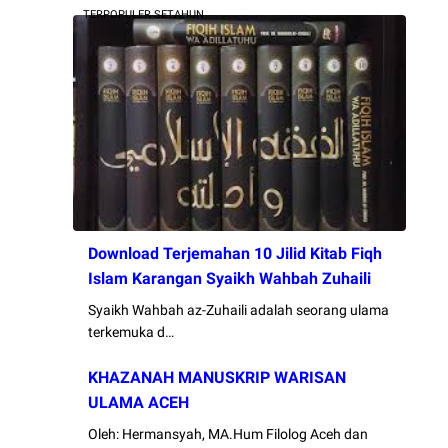
TERPOPULER SETAHUN
Download Terjemahan 10 Jilid Kitab Fiqh
Islam Karangan Syaikh Wahbah Zuhaili
Syaikh Wahbah az-Zuhaili adalah seorang ulama
terkemuka d…
KHAZANAH MANUSKRIP WARISAN
ULAMA ACEH
Oleh: Hermansyah, MA.Hum Filolog Aceh dan