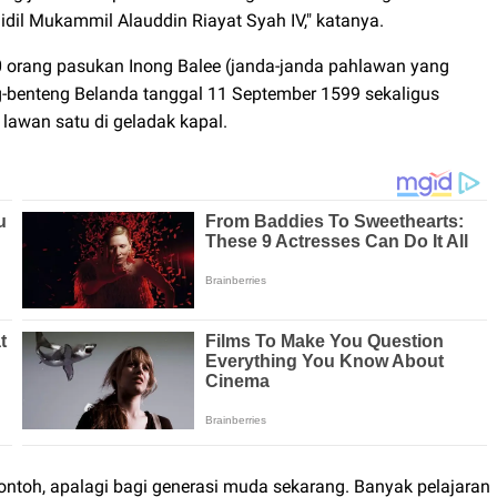
idil Mukammil Alauddin Riayat Syah IV," katanya.
 orang pasukan Inong Balee (janda-janda pahlawan yang
g-benteng Belanda tanggal 11 September 1599 sekaligus
awan satu di geladak kapal.
 contoh, apalagi bagi generasi muda sekarang. Banyak pelajaran