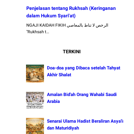
Penjelasan tentang Rukhsah (Keringanan
dalam Hukum Syari'at)
NGAJI KAIDAH FIKIH الرخص لا تناط بالمعاصي
"Rukhsah t…
TERKINI
Doa-doa yang Dibaca setelah Tahyat
Akhir Shalat
Amalan Bid'ah Orang Wahabi Saudi
Arabia
Senarai Ulama Hadist Beraliran Asya'irah
dan Maturidiyah