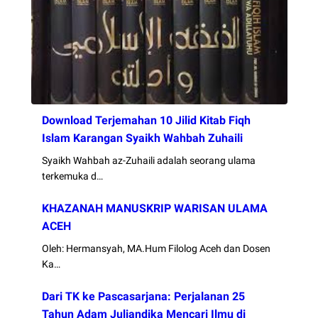
Download Terjemahan 10 Jilid Kitab Fiqh
Islam Karangan Syaikh Wahbah Zuhaili
Syaikh Wahbah az-Zuhaili adalah seorang ulama
terkemuka d…
KHAZANAH MANUSKRIP WARISAN ULAMA
ACEH
Oleh: Hermansyah, MA.Hum Filolog Aceh dan Dosen
Ka…
Dari TK ke Pascasarjana: Perjalanan 25
Tahun Adam Juliandika Mencari Ilmu di