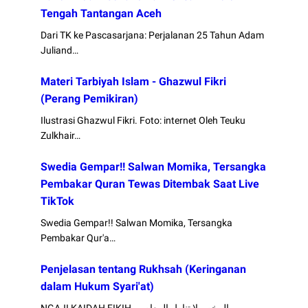
Tengah Tantangan Aceh
Dari TK ke Pascasarjana: Perjalanan 25 Tahun Adam
Juliand…
Materi Tarbiyah Islam - Ghazwul Fikri
(Perang Pemikiran)
Ilustrasi Ghazwul Fikri. Foto: internet Oleh Teuku
Zulkhair…
Swedia Gempar!! Salwan Momika, Tersangka
Pembakar Quran Tewas Ditembak Saat Live
TikTok
Swedia Gempar!! Salwan Momika, Tersangka
Pembakar Qur'a…
Penjelasan tentang Rukhsah (Keringanan
dalam Hukum Syari'at)
NGAJI KAIDAH FIKIH الرخص لا تناط بالمعاصي