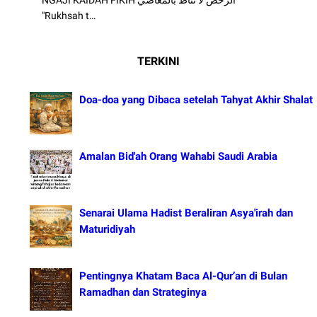
"Rukhsah t…
TERKINI
Doa-doa yang Dibaca setelah Tahyat Akhir Shalat
Amalan Bid'ah Orang Wahabi Saudi Arabia
Senarai Ulama Hadist Beraliran Asya'irah dan
Maturidiyah
Pentingnya Khatam Baca Al-Qur’an di Bulan
Ramadhan dan Strateginya