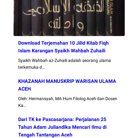
Download Terjemahan 10 Jilid Kitab Fiqh
Islam Karangan Syaikh Wahbah Zuhaili
Syaikh Wahbah az-Zuhaili adalah seorang ulama
terkemuka d…
KHAZANAH MANUSKRIP WARISAN ULAMA
ACEH
Oleh: Hermansyah, MA.Hum Filolog Aceh dan Dosen
Ka…
Dari TK ke Pascasarjana: Perjalanan 25
Tahun Adam Juliandika Mencari Ilmu di
Tengah Tantangan Aceh