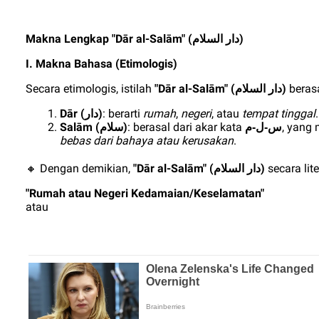
Makna Lengkap "Dār al-Salām" (
)
دار السلام
I. Makna Bahasa (Etimologis)
Secara etimologis, istilah
"Dār al-Salām" (
)
berasa
دار السلام
Dār (
)
: berarti
rumah
,
negeri
, atau
tempat tinggal
.
دار
Salām (
)
: berasal dari akar kata
, yang
س-ل-م
سلام
bebas dari bahaya atau kerusakan
.
Dengan demikian,
"Dār al-Salām" (
)
secara lit
🔸
دار السلام
"Rumah atau Negeri Kedamaian/Keselamatan"
atau