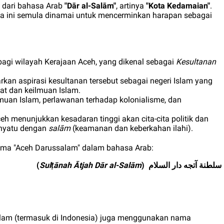
 dari bahasa Arab
"Dār al-Salām"
, artinya
"Kota Kedamaian"
.
kota ini semula dinamai untuk mencerminkan harapan sebagai
bagi wilayah Kerajaan Aceh, yang dikenal sebagai
Kesultanan
n aspirasi kesultanan tersebut sebagai negeri Islam yang
iat dan keilmuan Islam.
muan Islam, perlawanan terhadap kolonialisme, dan
menunjukkan kesadaran tinggi akan cita-cita politik dan
enyatu dengan
salām
(keamanan dan keberkahan ilahi).
a "Aceh Darussalam" dalam bahasa Arab:
(
Sulṭānah Ātjah Dār al-Salām
)
سلطنة آتجه دار السلام
Islam (termasuk di Indonesia) juga menggunakan nama