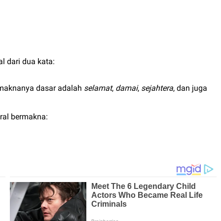
l dari dua kata:
 maknanya dasar adalah
selamat
,
damai
,
sejahtera
, dan juga
eral bermakna: