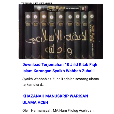
TERPOPULER SETAHUN
Download Terjemahan 10 Jilid Kitab Fiqh
Islam Karangan Syaikh Wahbah Zuhaili
Syaikh Wahbah az-Zuhaili adalah seorang ulama
terkemuka d…
KHAZANAH MANUSKRIP WARISAN
ULAMA ACEH
Oleh: Hermansyah, MA.Hum Filolog Aceh dan