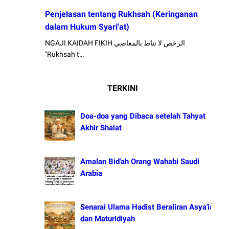
Penjelasan tentang Rukhsah (Keringanan
dalam Hukum Syari'at)
NGAJI KAIDAH FIKIH الرخص لا تناط بالمعاصي
"Rukhsah t…
TERKINI
Doa-doa yang Dibaca setelah Tahyat
Akhir Shalat
Amalan Bid'ah Orang Wahabi Saudi
Arabia
Senarai Ulama Hadist Beraliran Asya'irah
dan Maturidiyah