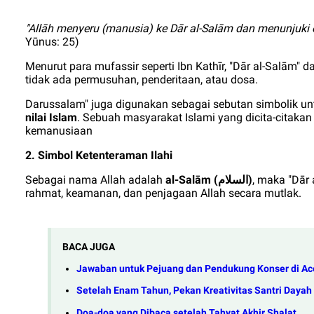
"Allāh menyeru (manusia) ke Dār al-Salām dan menunjuki 
Yūnus: 25)
Menurut para mufassir seperti Ibn Kathīr, "Dār al-Salām" da
tidak ada permusuhan, penderitaan, atau dosa.
Darussalam" juga digunakan sebagai sebutan simbolik u
nilai Islam
. Sebuah masyarakat Islami yang dicita-citakan
kemanusiaan
2. Simbol Ketenteraman Ilahi
Sebagai nama Allah adalah
al-Salām (
)
, maka "Dār
السلام
rahmat, keamanan, dan penjagaan Allah secara mutlak.
BACA JUGA
Jawaban untuk Pejuang dan Pendukung Konser di Ac
Setelah Enam Tahun, Pekan Kreativitas Santri Daya
Doa-doa yang Dibaca setelah Tahyat Akhir Shalat