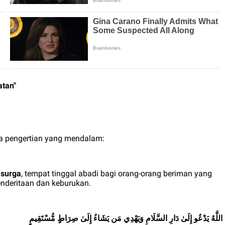
atan"
a pengertian yang mendalam:
i
surga
, tempat tinggal abadi bagi orang-orang beriman yang
nderitaan dan keburukan.
اللَّهُ يَدْعُو إِلَىٰ دَارِ السَّلَامِ وَيَهْدِي مَن يَشَاءُ إِلَىٰ صِرَاطٍ مُّسْتَقِيمٍ