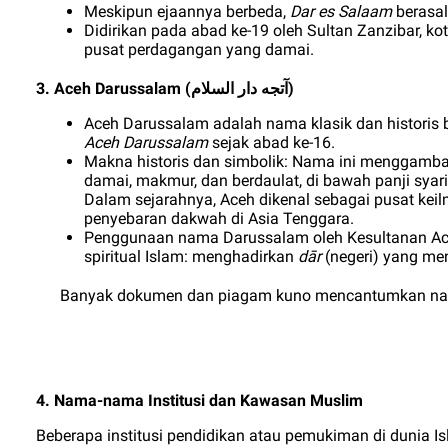
Meskipun ejaannya berbeda,
Dar es Salaam
berasal
Didirikan pada abad ke-19 oleh Sultan Zanzibar, 
pusat perdagangan yang damai.
3. Aceh Darussalam (
)
آتجه دار السلام
Aceh Darussalam adalah nama klasik dan historis 
Aceh Darussalam
sejak abad ke-16.
Makna historis dan simbolik:
Nama ini menggambarka
damai, makmur, dan berdaulat, di bawah panji syar
Dalam sejarahnya, Aceh dikenal sebagai pusat keil
penyebaran dakwah di Asia Tenggara.
Penggunaan nama Darussalam oleh Kesultanan Aceh 
spiritual Islam: menghadirkan
dār
(negeri) yang m
Banyak dokumen dan piagam kuno mencantumkan nam
4. Nama-nama Institusi dan Kawasan Muslim
Beberapa institusi pendidikan atau pemukiman di dunia 