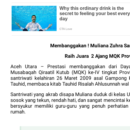
Membanggakan ! Muliana Zuhra Sa
Raih Juara 2 Ajang MQK Prov
Aceh Utara – Prestasi membanggakan dari Daya
Musabaqah Qiraatil Kutub (MQK) ke-IV tingkat Provin
santriwati kelahiran 26 Maret 2009 asal Gampong 
Tauhid, membaca kitab Tauhid Risalah Ahlusunnah wal
Santriwati yang akrab disapa Muliana duduk di kelas 
sosok yang tekun, rendah hati, dan sangat mencintai 
bersyukur memiliki guru-guru yang penuh perhatian
rumah.