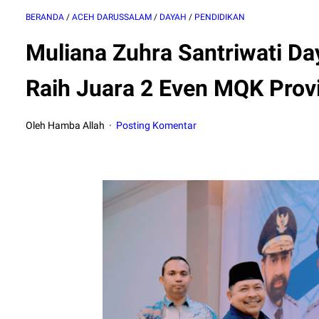
BERANDA
/
ACEH DARUSSALAM
/
DAYAH
/
PENDIDIKAN
Muliana Zuhra Santriwati D
Raih Juara 2 Even MQK Prov
Oleh Hamba Allah
Posting Komentar