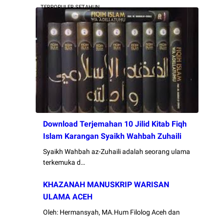
TERPOPULER SETAHUN
Download Terjemahan 10 Jilid Kitab Fiqh
Islam Karangan Syaikh Wahbah Zuhaili
Syaikh Wahbah az-Zuhaili adalah seorang ulama
terkemuka d…
KHAZANAH MANUSKRIP WARISAN
ULAMA ACEH
Oleh: Hermansyah, MA.Hum Filolog Aceh dan