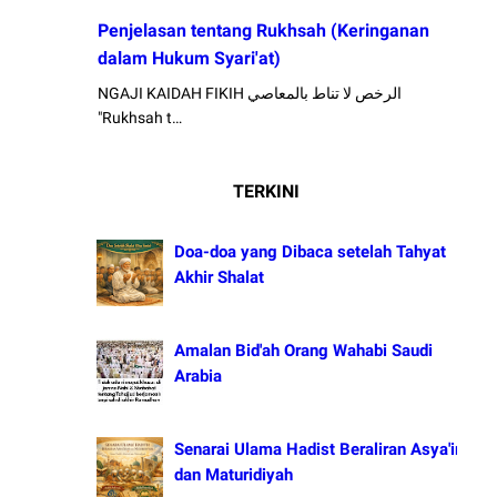
Penjelasan tentang Rukhsah (Keringanan
dalam Hukum Syari'at)
NGAJI KAIDAH FIKIH الرخص لا تناط بالمعاصي
"Rukhsah t…
TERKINI
Doa-doa yang Dibaca setelah Tahyat
Akhir Shalat
Amalan Bid'ah Orang Wahabi Saudi
Arabia
Senarai Ulama Hadist Beraliran Asya'irah
dan Maturidiyah