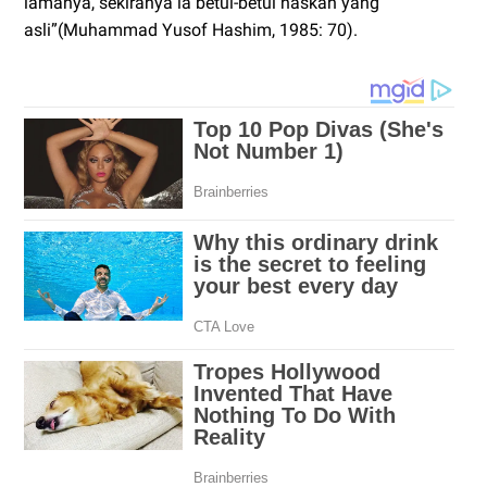
lamanya, sekiranya ia betul-betul naskah yang
asli”(Muhammad Yusof Hashim, 1985: 70).