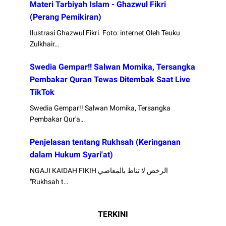
Materi Tarbiyah Islam - Ghazwul Fikri
(Perang Pemikiran)
Ilustrasi Ghazwul Fikri. Foto: internet Oleh Teuku
Zulkhair…
Swedia Gempar!! Salwan Momika, Tersangka
Pembakar Quran Tewas Ditembak Saat Live
TikTok
Swedia Gempar!! Salwan Momika, Tersangka
Pembakar Qur'a…
Penjelasan tentang Rukhsah (Keringanan
dalam Hukum Syari'at)
NGAJI KAIDAH FIKIH الرخص لا تناط بالمعاصي
"Rukhsah t…
TERKINI