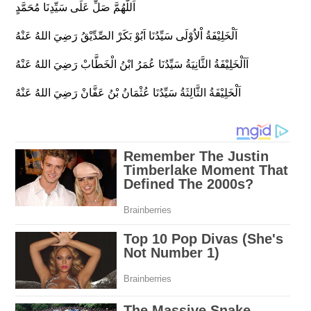
اَللَّهُمَّ صَلِّ عَلَى سَيِّدِنَا مُحَمَّدٍ
اَلْخَلِيْفَةُ اْلاُوْلَى سَيِّدُنَا اَبُوْ بَكَرْ الصِّدِّيْقُ رَضِيَ اللهُ عَنْهُ
اَاَلْخَلِيْفَةُ الثَّانِيَةُ سَيِّدُنَا عُمَرُ ابْنُ الْخَطَّابْ رَضِيَ اللهُ عَنْهُ
اَلْخَلِيْفَةُ الثَّالِثَةُ سَيِّدُنَا عُثْمَانُ بْنُ عَفَّانْ رَضِيَ اللهُ عَنْهُ