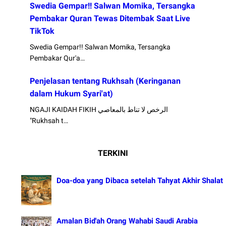
Swedia Gempar!! Salwan Momika, Tersangka
Pembakar Quran Tewas Ditembak Saat Live
TikTok
Swedia Gempar!! Salwan Momika, Tersangka
Pembakar Qur'a…
Penjelasan tentang Rukhsah (Keringanan
dalam Hukum Syari'at)
NGAJI KAIDAH FIKIH الرخص لا تناط بالمعاصي
"Rukhsah t…
TERKINI
Doa-doa yang Dibaca setelah Tahyat Akhir Shalat
Amalan Bid'ah Orang Wahabi Saudi Arabia