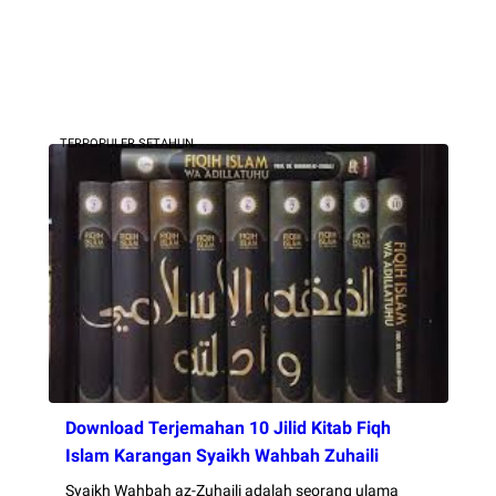
TERPOPULER SETAHUN
Download Terjemahan 10 Jilid Kitab Fiqh
Islam Karangan Syaikh Wahbah Zuhaili
Syaikh Wahbah az-Zuhaili adalah seorang ulama