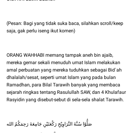
(Pesan: Bagi yang tidak suka baca, silahkan scroll/keep
saja, gak perlu iseng ikut komen)
ORANG WAHHABI memang tampak aneh bin ajaib,
mereka gemar sekali menuduh umat Islam melakukan
amal perbuatan yang mereka tuduhkan sebagai Bid`ah
dhalalah/sesat, seperti umat Islam yang pada bulan
Ramadhan, para Bilal Tarawih banyak yang membaca
sejarah ringkas tentang Rasulullah SAW, dan 4 Khulafaur
Rasyidin yang disebut-sebut di sela-sela shalat Tarawih.
صَلُّوْا سُنَّةَ التَّرَاوِيْحِ رَكْعَتَيْنِ جَامِعَةَ رَحِمَكُمُ الله