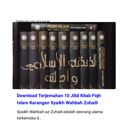
TERPOPULER SETAHUN
Download Terjemahan 10 Jilid Kitab Fiqh
Islam Karangan Syaikh Wahbah Zuhaili
Syaikh Wahbah az-Zuhaili adalah seorang ulama
terkemuka d…