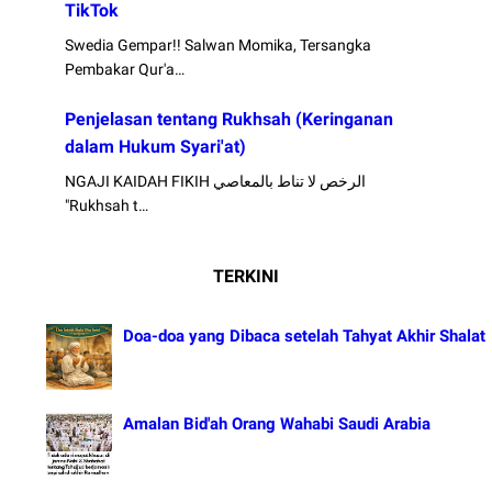
TikTok
Swedia Gempar!! Salwan Momika, Tersangka
Pembakar Qur'a…
Penjelasan tentang Rukhsah (Keringanan
dalam Hukum Syari'at)
NGAJI KAIDAH FIKIH الرخص لا تناط بالمعاصي
"Rukhsah t…
TERKINI
Doa-doa yang Dibaca setelah Tahyat Akhir Shalat
Amalan Bid'ah Orang Wahabi Saudi Arabia