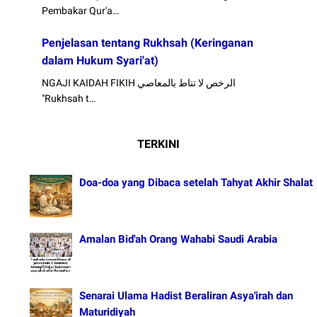
Pembakar Qur'a…
Penjelasan tentang Rukhsah (Keringanan
dalam Hukum Syari'at)
NGAJI KAIDAH FIKIH الرخص لا تناط بالمعاصي
"Rukhsah t…
TERKINI
Doa-doa yang Dibaca setelah Tahyat Akhir Shalat
Amalan Bid'ah Orang Wahabi Saudi Arabia
Senarai Ulama Hadist Beraliran Asya'irah dan
Maturidiyah