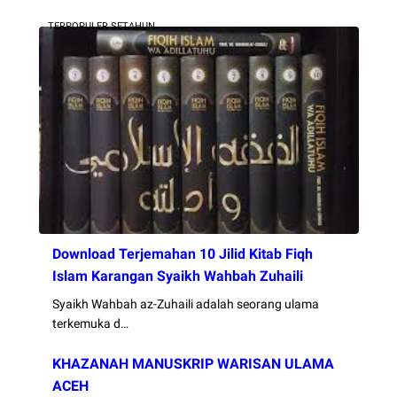
TERPOPULER SETAHUN
Download Terjemahan 10 Jilid Kitab Fiqh
Islam Karangan Syaikh Wahbah Zuhaili
Syaikh Wahbah az-Zuhaili adalah seorang ulama
terkemuka d…
KHAZANAH MANUSKRIP WARISAN ULAMA
ACEH