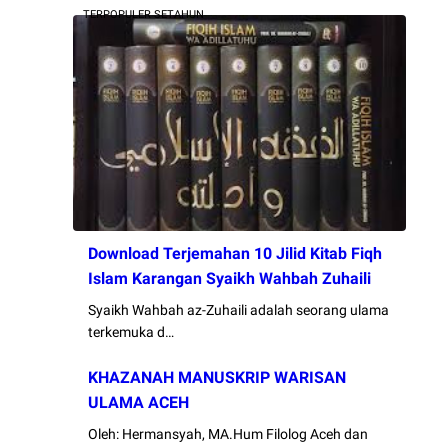
TERPOPULER SETAHUN
Download Terjemahan 10 Jilid Kitab Fiqh
Islam Karangan Syaikh Wahbah Zuhaili
Syaikh Wahbah az-Zuhaili adalah seorang ulama
terkemuka d…
KHAZANAH MANUSKRIP WARISAN
ULAMA ACEH
Oleh: Hermansyah, MA.Hum Filolog Aceh dan