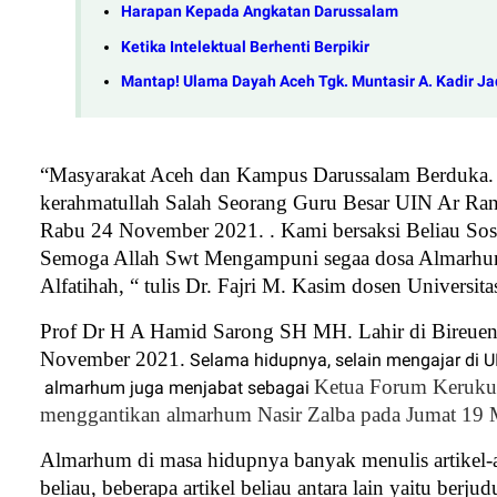
Harapan Kepada Angkatan Darussalam
Ketika Intelektual Berhenti Berpikir
Mantap! Ulama Dayah Aceh Tgk. Muntasir A. Kadir Jadi
“
Masyarakat Aceh dan Kampus Darussalam Berduka. Inn
kerahmatullah Salah Seorang Guru Besar UIN Ar Rani
Rabu 24 November 2021. . Kami bersaksi Beliau So
Semoga Allah Swt Mengampuni segaa dosa Almarhu
Alfatihah, “ tulis Dr. Fajri M. Kasim dosen Universi
Prof Dr H A Hamid Sarong SH MH. Lahir di Bireuen
November 2021.
Selama hidupnya, selain mengajar di U
Ketua Forum Keruku
almarhum juga menjabat sebagai
menggantikan almarhum Nasir Zalba pada Jumat 19 M
Almarhum di masa hidupnya banyak menulis artikel-a
beliau, beberapa artikel beliau antara lain yaitu berjud