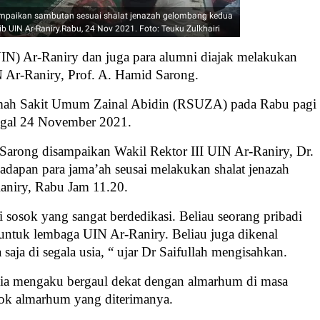
yampaikan sambutan sesuai shalat jenazah gelombang kedua
ib UIN Ar-Raniry.Rabu, 24 Nov 2021. Foto: Teuku Zulkhairi
IN) Ar-Raniry dan juga para alumni diajak melakukan
 Ar-Raniry, Prof. A. Hamid Sarong.
mah Sakit Umum Zainal Abidin (RSUZA) pada Rabu pagi
nggal 24 November 2021.
Sarong disampaikan Wakil Rektor III UIN Ar-Raniry, Dr.
hadapan para jama’ah seusai melakukan shalat jenazah
aniry, Rabu Jam 11.20.
sosok yang sangat berdedikasi. Beliau seorang pribadi
untuk lembaga UIN Ar-Raniry. Beliau juga dikenal
aja di segala usia, “ ujar Dr Saifullah mengisahkan.
, ia mengaku bergaul dekat dengan almarhum di masa
sok almarhum yang diterimanya.