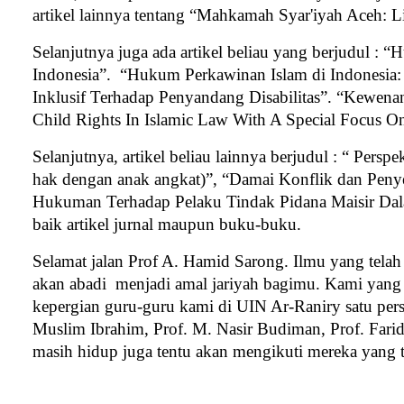
artikel lainnya tentang “
Mahkamah Syar'iyah Aceh: Lin
Selanjutnya juga ada artikel beliau yang berjudul
: “
H
Indonesia”.
“
Hukum Perkawinan Islam di Indonesia:
Inklusif Terhadap Penyandang Disabilitas”.
“
Kewenang
Child Rights In Islamic Law With A Special Focus O
Selanjutnya, artikel beliau lainnya berjudul : “
Perspek
hak dengan anak angkat)”
, “
Damai Konflik dan Peny
Hukuman Terhadap Pelaku Tindak Pidana Maisir Da
baik artikel jurnal maupun buku-buku.
Selamat jalan Prof A. Hamid Sarong. Ilmu yang tel
akan abadi
menjadi amal jariyah bagimu. Kami yang
kepergian guru-guru kami di UIN Ar-Raniry satu persa
Muslim Ibrahim, Prof. M. Nasir Budiman, Prof. Farid
masih hidup juga tentu akan mengikuti mereka yang t