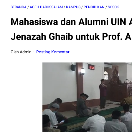
BERANDA
/
ACEH DARUSSALAM
/
KAMPUS
/
PENDIDIKAN
/
SOSOK
Mahasiswa dan Alumni UIN A
Jenazah Ghaib untuk Prof. 
Oleh Admin
Posting Komentar