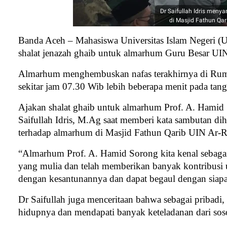
Dr Saifullah Idris men
di Masjid Fathun Qar
Banda Aceh – Mahasiswa Universitas Islam Negeri (U
shalat jenazah ghaib untuk almarhum Guru Besar UIN
Almarhum menghembuskan nafas terakhirnya di Ru
sekitar jam 07.30 Wib lebih beberapa menit pada ta
Ajakan shalat ghaib untuk almarhum Prof. A. Hamid 
Saifullah Idris, M.Ag saat memberi kata sambutan di
terhadap almarhum di Masjid Fathun Qarib UIN Ar-R
“Almarhum Prof. A. Hamid Sorong kita kenal sebagai 
yang mulia dan telah memberikan banyak kontribusi 
dengan kesantunannya dan dapat begaul dengan siapa s
Dr Saifullah juga menceritaan bahwa sebagai pribadi
hidupnya dan mendapati banyak keteladanan dari so