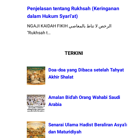
Penjelasan tentang Rukhsah (Keringanan
dalam Hukum Syari'at)
NGAJI KAIDAH FIKIH الرخص لا تناط بالمعاصي
"Rukhsah t…
TERKINI
Doa-doa yang Dibaca setelah Tahyat
Akhir Shalat
Amalan Bid'ah Orang Wahabi Saudi
Arabia
Senarai Ulama Hadist Beraliran Asya'irah
dan Maturidiyah