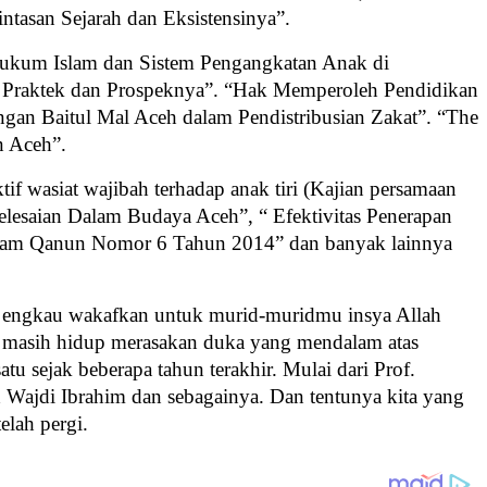
tasan Sejarah dan Eksistensinya”.
ukum Islam dan Sistem Pengangkatan Anak di
 Praktek dan Prospeknya”
. “
Hak Memperoleh Pendidikan
an Baitul Mal Aceh dalam Pendistribusian Zakat”.
“
The
n Aceh”.
tif wasiat wajibah terhadap anak tiri (Kajian persamaan
elesaian Dalam Budaya Aceh”, “
Efektivitas Penerapan
lam Qanun Nomor 6 Tahun 2014” dan banyak lainnya
ah engkau wakafkan untuk murid-muridmu insya Allah
 masih hidup merasakan duka yang mendalam atas
tu sejak beberapa tahun terakhir. Mulai dari Prof.
 Wajdi Ibrahim dan sebagainya. Dan tentunya kita yang
elah pergi.