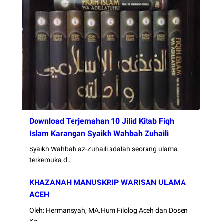
Download Terjemahan 10 Jilid Kitab Fiqh
Islam Karangan Syaikh Wahbah Zuhaili
Syaikh Wahbah az-Zuhaili adalah seorang ulama
terkemuka d…
KHAZANAH MANUSKRIP WARISAN ULAMA
ACEH
Oleh: Hermansyah, MA.Hum Filolog Aceh dan Dosen