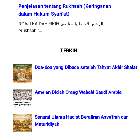
Penjelasan tentang Rukhsah (Keringanan
dalam Hukum Syari'at)
NGAJI KAIDAH FIKIH الرخص لا تناط بالمعاصي
"Rukhsah t…
TERKINI
Doa-doa yang Dibaca setelah Tahyat Akhir Shalat
Amalan Bid'ah Orang Wahabi Saudi Arabia
Senarai Ulama Hadist Beraliran Asya'irah dan
Maturidiyah