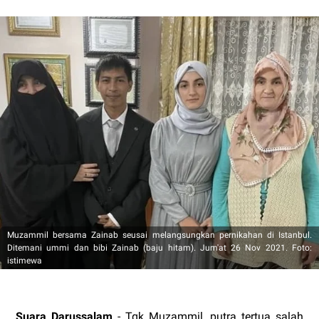
Muzammil bersama Zainab seusai melangsungkan pernikahan di Istanbul.
Ditemani ummi dan bibi Zainab (baju hitam). Jum'at 26 Nov 2021. Foto:
istimewa
Suara Darussalam
- Tgk Muzammil, putra tertua salah