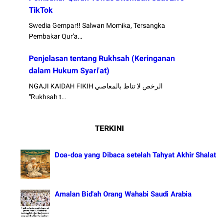
TikTok
Swedia Gempar!! Salwan Momika, Tersangka
Pembakar Qur'a…
Penjelasan tentang Rukhsah (Keringanan
dalam Hukum Syari'at)
NGAJI KAIDAH FIKIH الرخص لا تناط بالمعاصي
"Rukhsah t…
TERKINI
Doa-doa yang Dibaca setelah Tahyat Akhir Shalat
Amalan Bid'ah Orang Wahabi Saudi Arabia