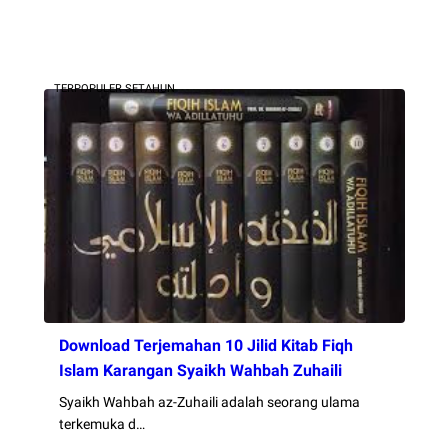
TERPOPULER SETAHUN
Download Terjemahan 10 Jilid Kitab Fiqh
Islam Karangan Syaikh Wahbah Zuhaili
Syaikh Wahbah az-Zuhaili adalah seorang ulama
terkemuka d…