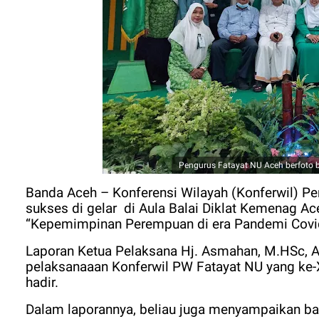
Pengurus Fatayat NU Aceh berfoto b
Banda Aceh – Konferensi Wilayah (Konferwil) Pe
sukses di gelar
di Aula Balai Diklat Kemenag A
“Kepemimpinan Perempuan di era Pandemi Covid
Laporan Ketua Pelaksana Hj. Asmahan, M.HSc, A
pelaksanaaan Konferwil PW Fatayat NU yang ke-XI
hadir.
Dalam laporannya, beliau juga menyampaikan bahw