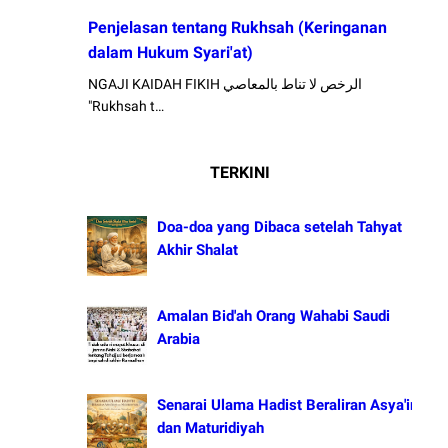
Penjelasan tentang Rukhsah (Keringanan
dalam Hukum Syari'at)
NGAJI KAIDAH FIKIH الرخص لا تناط بالمعاصي
"Rukhsah t…
TERKINI
Doa-doa yang Dibaca setelah Tahyat
Akhir Shalat
Amalan Bid'ah Orang Wahabi Saudi
Arabia
Senarai Ulama Hadist Beraliran Asya'irah
dan Maturidiyah