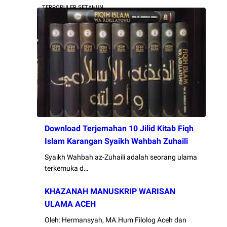
TERPOPULER SETAHUN
Download Terjemahan 10 Jilid Kitab Fiqh
Islam Karangan Syaikh Wahbah Zuhaili
Syaikh Wahbah az-Zuhaili adalah seorang ulama
terkemuka d…
KHAZANAH MANUSKRIP WARISAN
ULAMA ACEH
Oleh: Hermansyah, MA.Hum Filolog Aceh dan