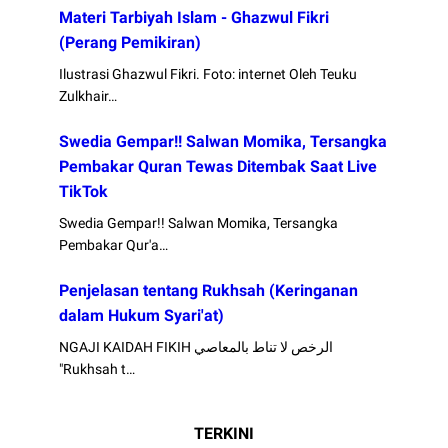
Materi Tarbiyah Islam - Ghazwul Fikri
(Perang Pemikiran)
Ilustrasi Ghazwul Fikri. Foto: internet Oleh Teuku
Zulkhair…
Swedia Gempar!! Salwan Momika, Tersangka
Pembakar Quran Tewas Ditembak Saat Live
TikTok
Swedia Gempar!! Salwan Momika, Tersangka
Pembakar Qur'a…
Penjelasan tentang Rukhsah (Keringanan
dalam Hukum Syari'at)
NGAJI KAIDAH FIKIH الرخص لا تناط بالمعاصي
"Rukhsah t…
TERKINI