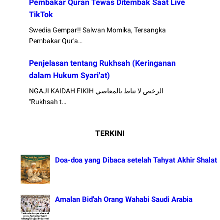
Pembakar Quran Tewas Ditembak Saat Live
TikTok
Swedia Gempar!! Salwan Momika, Tersangka
Pembakar Qur'a…
Penjelasan tentang Rukhsah (Keringanan
dalam Hukum Syari'at)
NGAJI KAIDAH FIKIH الرخص لا تناط بالمعاصي
"Rukhsah t…
TERKINI
Doa-doa yang Dibaca setelah Tahyat Akhir Shalat
Amalan Bid'ah Orang Wahabi Saudi Arabia