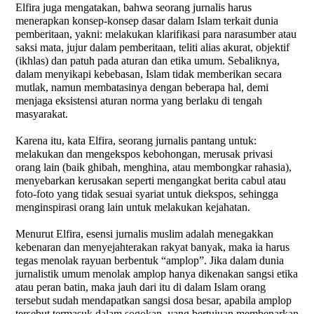
Elfira juga mengatakan, bahwa seorang jurnalis harus
menerapkan konsep-konsep dasar dalam Islam terkait dunia
pemberitaan, yakni: melakukan klarifikasi para narasumber atau
saksi mata, jujur dalam pemberitaan, teliti alias akurat, objektif
(ikhlas) dan patuh pada aturan dan etika umum. Sebaliknya,
dalam menyikapi kebebasan, Islam tidak memberikan secara
mutlak, namun membatasinya dengan beberapa hal, demi
menjaga eksistensi aturan norma yang berlaku di tengah
masyarakat.
Karena itu, kata Elfira, seorang jurnalis pantang untuk:
melakukan dan mengekspos kebohongan, merusak privasi
orang lain (baik ghibah, menghina, atau membongkar rahasia),
menyebarkan kerusakan seperti mengangkat berita cabul atau
foto-foto yang tidak sesuai syariat untuk diekspos, sehingga
menginspirasi orang lain untuk melakukan kejahatan.
Menurut Elfira, esensi jurnalis muslim adalah menegakkan
kebenaran dan menyejahterakan rakyat banyak, maka ia harus
tegas menolak rayuan berbentuk “amplop”. Jika dalam dunia
jurnalistik umum menolak amplop hanya dikenakan sangsi etika
atau peran batin, maka jauh dari itu di dalam Islam orang
tersebut sudah mendapatkan sangsi dosa besar, apabila amplop
tersebut termasuk dalam sogokan, yang bertujuan membenarkan