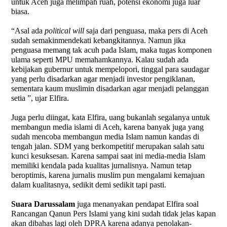
untuk Aceh juga melimpah ruah, potensi ekonomi juga luar
biasa.
“Asal ada
political will
saja dari penguasa, maka pers di Aceh
sudah semakinmendekati kebangkitannya. Namun jika
penguasa memang tak acuh pada Islam, maka tugas komponen
ulama seperti MPU memahamkannya. Kalau sudah ada
kebijakan gubernur untuk mempelopori, tinggal para saudagar
yang perlu disadarkan agar menjadi investor pengiklanan,
sementara kaum muslimin disadarkan agar menjadi pelanggan
setia ”, ujar Elfira.
Juga perlu diingat, kata Elfira, uang bukanlah segalanya untuk
membangun media islami di Aceh, karena banyak juga yang
sudah mencoba membangun media Islam namun kandas di
tengah jalan. SDM yang berkompetitif merupakan salah satu
kunci kesuksesan. Karena sampai saat ini media-media Islam
memiliki kendala pada kualitas jurnalisnya. Namun tetap
beroptimis, karena jurnalis muslim pun mengalami kemajuan
dalam kualitasnya, sedikit demi sedikit tapi pasti.
Suara Darussalam
juga menanyakan pendapat Elfira soal
Rancangan Qanun Pers Islami yang kini sudah tidak jelas kapan
akan dibahas lagi oleh DPRA karena adanya penolakan-