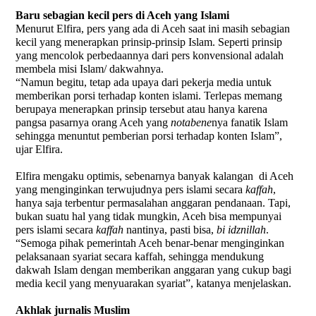
Baru sebagian kecil pers di Aceh yang Islami
Menurut Elfira, pers yang ada di Aceh saat ini masih sebagian
kecil yang menerapkan prinsip-prinsip Islam. Seperti prinsip
yang mencolok perbedaannya dari pers konvensional adalah
membela misi Islam/ dakwahnya.
“Namun begitu, tetap ada upaya dari pekerja media untuk
memberikan porsi terhadap konten islami. Terlepas memang
berupaya menerapkan prinsip tersebut atau hanya karena
pangsa pasarnya orang Aceh yang
notabene
nya fanatik Islam
sehingga menuntut pemberian porsi terhadap konten Islam”,
ujar Elfira.
Elfira mengaku optimis, sebenarnya banyak kalangan
di Aceh
yang menginginkan terwujudnya pers islami secara
kaffah
,
hanya saja terbentur permasalahan anggaran pendanaan. Tapi,
bukan suatu hal yang tidak mungkin, Aceh bisa mempunyai
pers islami secara
kaffah
nantinya, pasti bisa,
bi idznillah
.
“Semoga pihak pemerintah Aceh benar-benar menginginkan
pelaksanaan syariat secara kaffah, sehingga mendukung
dakwah Islam dengan memberikan anggaran yang cukup bagi
media kecil yang menyuarakan syariat”, katanya menjelaskan.
Akhlak jurnalis Muslim