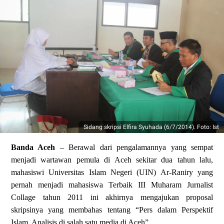
Sidang skripsi Elfira Syuhada (6/7/2014). Foto: Ist
Banda Aceh
– Berawal dari pengalamannya yang sempat
menjadi wartawan pemula di Aceh sekitar dua tahun lalu,
mahasiswi Universitas Islam Negeri (UIN) Ar-Raniry yang
pernah menjadi
m
ahasiswa Terbaik III Muharam Jurnalist
Collage tahun 2011
ini akhirnya mengajukan
proposal
skripsinya yang membahas tentang “Pers dalam Perspektif
Islam, Analisis di salah satu media di Aceh”.