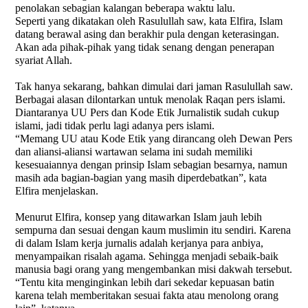
penolakan sebagian kalangan beberapa waktu lalu.
Seperti yang dikatakan oleh Rasulullah saw, kata Elfira, Islam
datang berawal asing dan berakhir pula dengan keterasingan.
Akan ada pihak-pihak yang tidak senang dengan penerapan
syariat Allah.
Tak hanya sekarang, bahkan dimulai dari jaman Rasulullah saw.
Berbagai alasan dilontarkan untuk menolak Raqan pers islami.
Diantaranya UU Pers dan Kode Etik Jurnalistik sudah cukup
islami, jadi tidak perlu lagi adanya pers islami.
“Memang UU atau Kode Etik yang dirancang oleh Dewan Pers
dan aliansi-aliansi wartawan selama ini sudah memiliki
kesesuaiannya dengan prinsip Islam sebagian besarnya, namun
masih ada bagian-bagian yang masih diperdebatkan”, kata
Elfira menjelaskan.
Menurut Elfira, konsep yang ditawarkan Islam jauh lebih
sempurna dan sesuai dengan kaum muslimin itu sendiri. Karena
di dalam Islam kerja jurnalis adalah kerjanya para anbiya,
menyampaikan risalah agama. Sehingga menjadi sebaik-baik
manusia bagi orang yang mengembankan misi dakwah tersebut.
“Tentu kita menginginkan lebih dari sekedar kepuasan batin
karena telah memberitakan sesuai fakta atau menolong orang