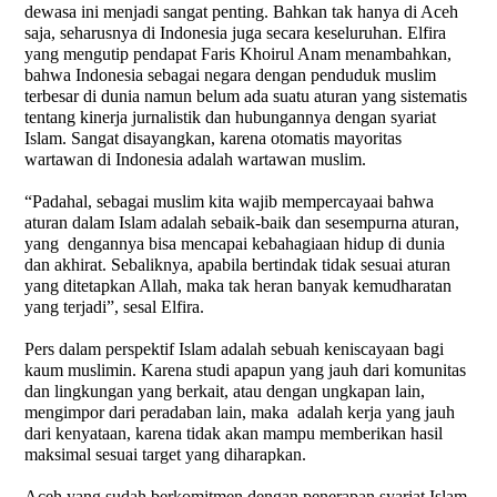
dewasa ini menjadi sangat penting. Bahkan tak hanya di Aceh
saja, seharusnya di Indonesia juga secara keseluruhan. Elfira
yang mengutip pendapat Faris Khoirul Anam menambahkan,
bahwa Indonesia sebagai negara dengan penduduk muslim
terbesar di dunia namun belum ada suatu aturan yang sistematis
tentang kinerja jurnalistik dan hubungannya dengan syariat
Islam. Sangat disayangkan, karena otomatis mayoritas
wartawan di Indonesia adalah wartawan muslim.
“Padahal, sebagai muslim kita wajib mempercayaai bahwa
aturan dalam Islam adalah sebaik-baik dan sesempurna aturan,
yang
dengannya bisa mencapai kebahagiaan hidup di dunia
dan akhirat. Sebaliknya, apabila bertindak tidak sesuai aturan
yang ditetapkan Allah, maka tak heran banyak kemudharatan
yang terjadi”, sesal Elfira.
Pers dalam perspektif Islam adalah sebuah keniscayaan bagi
kaum muslimin. Karena studi apapun yang jauh dari komunitas
dan lingkungan yang berkait, atau dengan ungkapan lain,
mengimpor dari peradaban lain, maka
adalah kerja yang jauh
dari kenyataan, karena tidak akan mampu memberikan hasil
maksimal sesuai target yang diharapkan.
Aceh yang sudah berkomitmen dengan penerapan syariat Islam