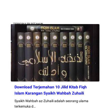
TERPOPULER SETAHUN
Download Terjemahan 10 Jilid Kitab Fiqh
Islam Karangan Syaikh Wahbah Zuhaili
Syaikh Wahbah az-Zuhaili adalah seorang ulama
terkemuka d…