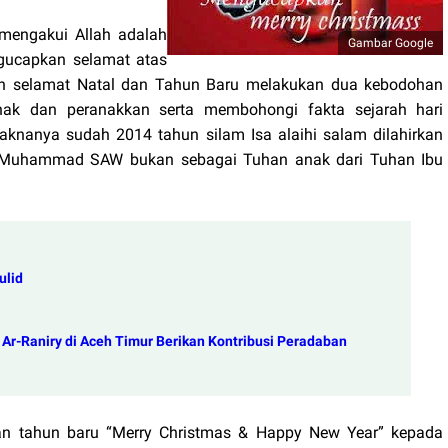
mengakui Allah adalah
Gambar Google
gucapkan selamat atas
an selamat Natal dan Tahun Baru melakukan dua kebodohan
nak dan peranakkan serta membohongi fakta sejarah hari
 Maknanya sudah 2014 tahun silam Isa alaihi salam dilahirkan
i Muhammad SAW bukan sebagai Tuhan anak dari Tuhan Ibu
ulid
r-Raniry di Aceh Timur Berikan Kontribusi Peradaban
an tahun baru “Merry Christmas & Happy New Year” kepada