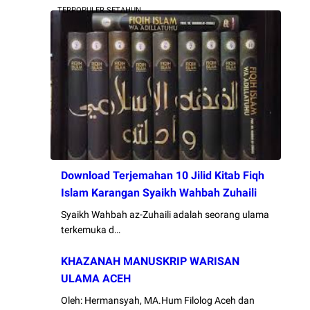
TERPOPULER SETAHUN
Download Terjemahan 10 Jilid Kitab Fiqh
Islam Karangan Syaikh Wahbah Zuhaili
Syaikh Wahbah az-Zuhaili adalah seorang ulama
terkemuka d…
KHAZANAH MANUSKRIP WARISAN
ULAMA ACEH
Oleh: Hermansyah, MA.Hum Filolog Aceh dan