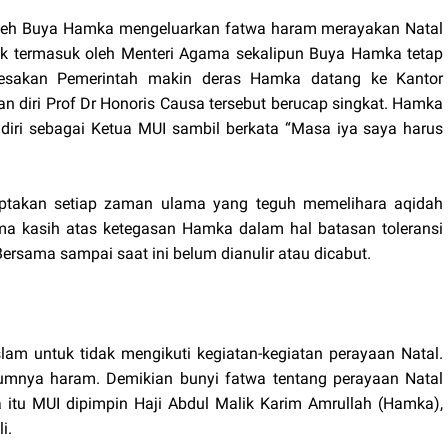
ai oleh Buya Hamka mengeluarkan fatwa haram merayakan Natal
ak termasuk oleh Menteri Agama sekalipun Buya Hamka tetap
desakan Pemerintah makin deras Hamka datang ke Kantor
 diri Prof Dr Honoris Causa tersebut berucap singkat. Hamka
diri sebagai Ketua MUI sambil berkata “Masa iya saya harus
ciptakan setiap zaman ulama yang teguh memelihara aqidah
ima kasih atas ketegasan Hamka dalam hal batasan toleransi
rsama sampai saat ini belum dianulir atau dicabut.
lam untuk tidak mengikuti kegiatan-kegiatan perayaan Natal.
umnya haram. Demikian bunyi fatwa tentang perayaan Natal
 itu MUI dipimpin Haji Abdul Malik Karim Amrullah (Hamka),
i.