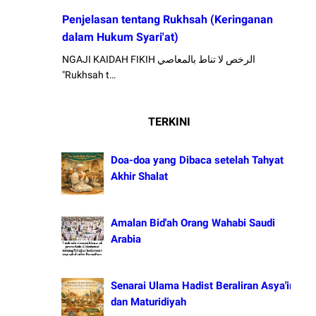
Penjelasan tentang Rukhsah (Keringanan
dalam Hukum Syari'at)
NGAJI KAIDAH FIKIH الرخص لا تناط بالمعاصي
"Rukhsah t…
TERKINI
Doa-doa yang Dibaca setelah Tahyat
Akhir Shalat
Amalan Bid'ah Orang Wahabi Saudi
Arabia
Senarai Ulama Hadist Beraliran Asya'irah
dan Maturidiyah