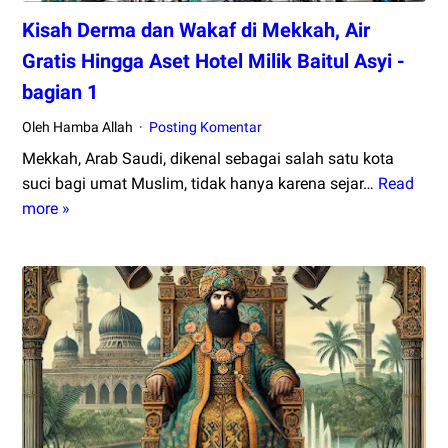
Kisah Derma dan Wakaf di Mekkah, Air
Gratis Hingga Aset Hotel Milik Baitul Asyi -
bagian 1
Oleh Hamba Allah
Posting Komentar
Mekkah, Arab Saudi, dikenal sebagai salah satu kota
suci bagi umat Muslim, tidak hanya karena sejar…
Read
Kisah
more »
Derma
dan
Wakaf
di
Mekkah,
Air
Gratis
Hingga
Aset
Hotel