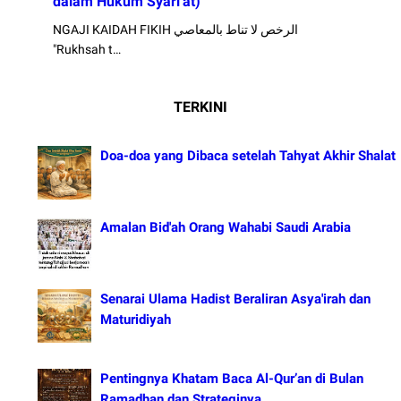
dalam Hukum Syari'at)
NGAJI KAIDAH FIKIH الرخص لا تناط بالمعاصي
"Rukhsah t…
TERKINI
Doa-doa yang Dibaca setelah Tahyat Akhir Shalat
Amalan Bid'ah Orang Wahabi Saudi Arabia
Senarai Ulama Hadist Beraliran Asya'irah dan
Maturidiyah
Pentingnya Khatam Baca Al-Qur’an di Bulan
Ramadhan dan Strateginya