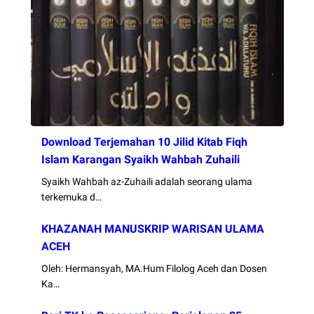
Download Terjemahan 10 Jilid Kitab Fiqh
Islam Karangan Syaikh Wahbah Zuhaili
Syaikh Wahbah az-Zuhaili adalah seorang ulama
terkemuka d…
KHAZANAH MANUSKRIP WARISAN ULAMA
ACEH
Oleh: Hermansyah, MA.Hum Filolog Aceh dan Dosen
Ka…