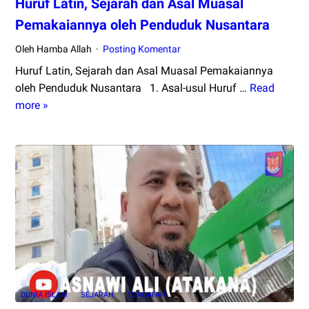
Huruf Latin, Sejarah dan Asal Muasal
Pemakaiannya oleh Penduduk Nusantara
Oleh Hamba Allah
Posting Komentar
Huruf Latin, Sejarah dan Asal Muasal Pemakaiannya
oleh Penduduk Nusantara 1. Asal-usul Huruf …
Read
Huruf
more »
Latin,
Sejarah
dan
Asal
Muasal
Pemakaiannya
oleh
Penduduk
Nusantara
DUNIA ISLAM
SEJARAH
TSAQAFAH