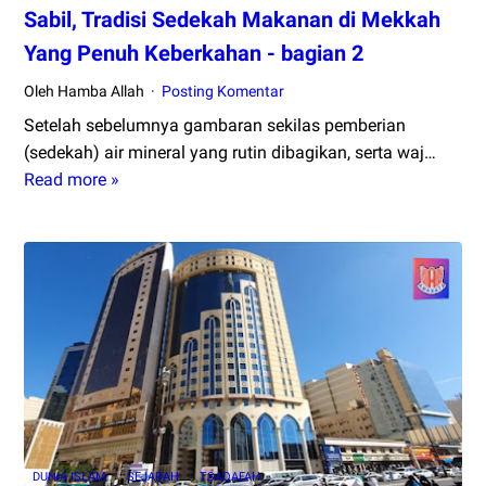
Sabil, Tradisi Sedekah Makanan di Mekkah
Yang Penuh Keberkahan - bagian 2
Oleh Hamba Allah
Posting Komentar
Setelah sebelumnya gambaran sekilas pemberian
(sedekah) air mineral yang rutin dibagikan, serta waj…
Read more »
Sabil,
Tradisi
Sedekah
Makanan
di
Mekkah
Yang
Penuh
Keberkahan
-
bagian
DUNIA ISLAM
SEJARAH
TSAQAFAH
2