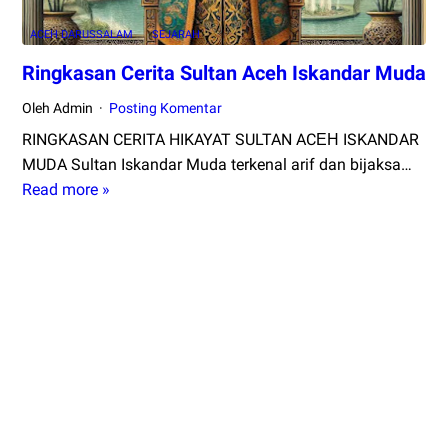
Milik
ACEH DARUSSALAM
SEJARAH
Baitul
Asyi
Ringkasan Cerita Sultan Aceh Iskandar Muda
-
Oleh Admin
Posting Komentar
bagian
1
RINGKASAN CERITA HIKAYAT SULTAN ACЕН ISKANDAR
MUDA Sultan Iskandar Muda terkenal arif dan bijaksa…
Read more »
Ringkasan
Cerita
Sultan
Aceh
Iskandar
Muda