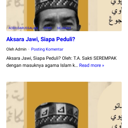
Disalah
Saat
Minta
Bantua
ACEH DARUSSALAM
OPINI
SEJARAH
Iran?
Aksara Jawi, Siapa Peduli?
Oleh Admin
Posting Komentar
Aksara Jawi, Siapa Peduli? Oleh: T.A. Sakti SEREMPAK
dengan masuknya agama Islam k…
Read more »
Aksara
Jawi,
Siapa
Peduli?