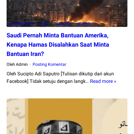
INTERNASIONAL
OPINI
PALESTINA
SEJARAH
Saudi Pernah Minta Bantuan Amerika,
Kenapa Hamas Disalahkan Saat Minta
Bantuan Iran?
Oleh Admin
Posting Komentar
Oleh Sucipto Adi Saputro [Tulisan dikutip dari akun
Facebook] Tidak setuju dengan langk…
Read more »
Saudi
Pernah
Minta
Bantua
Amerika
Kenapa
Hamas